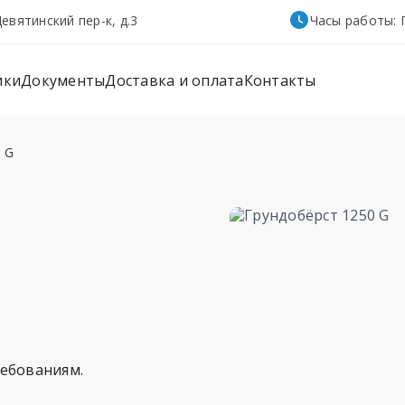
евятинский пер-к, д.3
Часы работы: П
ики
Документы
Доставка и оплата
Контакты
 G
ебованиям.