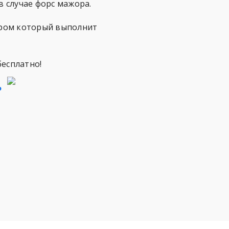
в случае форс мажора.
тором который выполнит
бесплатно!
%