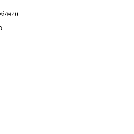
 об/мин
0