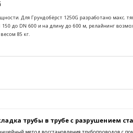
G
щности. Для Грундобёрст 1250G разработано макс. тяг
150 до DN 600 и на длину до 600 м, релайнинг возмо
весом 85 кг.
ладка трубы в трубе c разрушением ст
аншейный метод восстановления трубопроводов с п