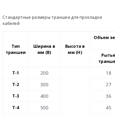
Стандартные размеры траншеи для прокладки
кабелей
Объем зе
Тип
Ширина в
Высота в
траншеи
мм (В)
мм (Н)
Рыть
транш
200
18
Т-1
300
27
Т-2
400
36
Т-3
500
45
Т-4