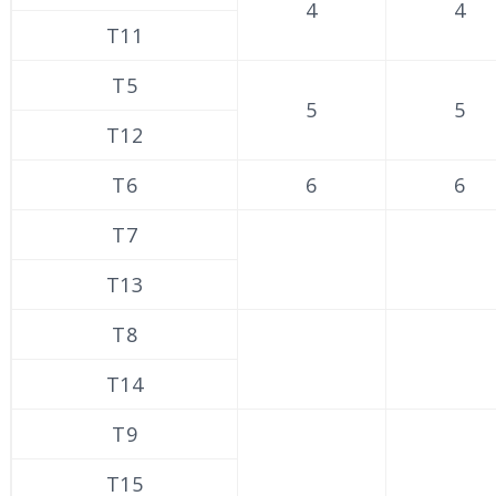
4
4
Т11
Т5
5
5
Т12
Т6
6
6
Т7
Т13
Т8
Т14
Т9
Т15